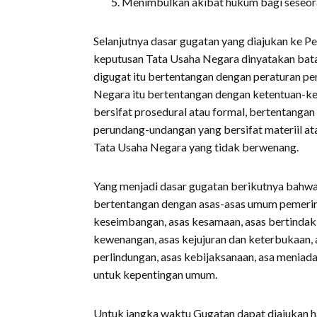
Menimbulkan akibat hukum bagi seseor
Selanjutnya dasar gugatan yang diajukan ke 
keputusan Tata Usaha Negara dinyatakan batal
digugat itu bertentangan dengan peraturan p
Negara itu bertentangan dengan ketentuan-k
bersifat prosedural atau formal, bertentanga
perundang-undangan yang bersifat materiil at
Tata Usaha Negara yang tidak berwenang.
Yang menjadi dasar gugatan berikutnya bahwa
bertentangan dengan asas-asas umum pemerinta
keseimbangan, asas kesamaan, asas bertindak
kewenangan, asas kejujuran dan keterbukaan, 
perlindungan, asas kebijaksanaan, asa meniad
untuk kepentingan umum.
Untuk jangka waktu Gugatan dapat diajukan ha