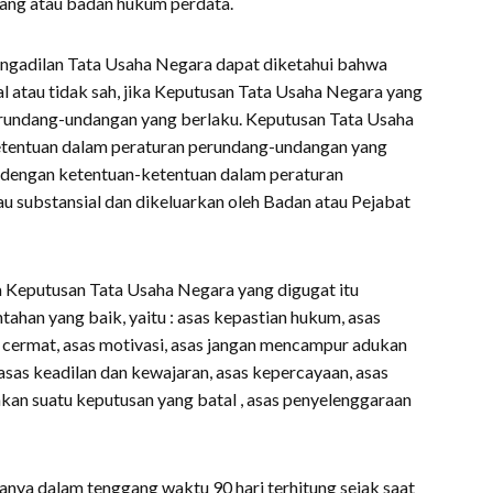
ang atau badan hukum perdata.
Pengadilan Tata Usaha Negara dapat diketahui bahwa
 atau tidak sah, jika Keputusan Tata Usaha Negara yang
erundang-undangan yang berlaku. Keputusan Tata Usaha
etentuan dalam peraturan perundang-undangan yang
n dengan ketentuan-ketentuan dalam peraturan
au substansial dan dikeluarkan oleh Badan atau Pejabat
 Keputusan Tata Usaha Negara yang digugat itu
han yang baik, yaitu : asas kepastian hukum, asas
 cermat, asas motivasi, asas jangan mencampur adukan
asas keadilan dan kewajaran, asas kepercayaan, asas
akan suatu keputusan yang batal , asas penyelenggaraan
nya dalam tenggang waktu 90 hari terhitung sejak saat